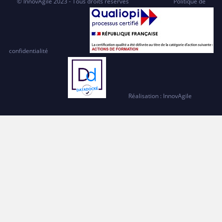
© InnovAgile 2023 - Tous droits réservés
Politique de
confidentialité
Réalisation : InnovAgile