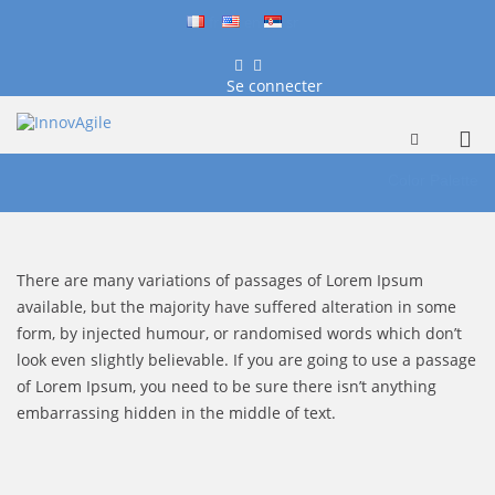
fr
en
sr
Facebook
LinkedIn
Se connecter
InnovAgile
Formation, conseil et coaching
Me
Afficher
le
Aller
prin
formulaire
au
Color Palette
pou
de
contenu
mob
recherche
There are many variations of passages of Lorem Ipsum
available, but the majority have suffered alteration in some
form, by injected humour, or randomised words which don’t
look even slightly believable. If you are going to use a passage
of Lorem Ipsum, you need to be sure there isn’t anything
embarrassing hidden in the middle of text.