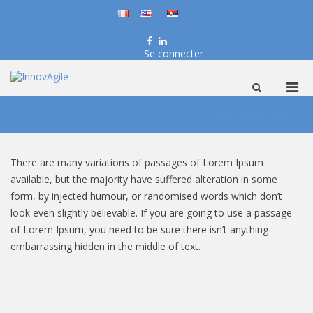
fr
en
sr
Facebook
LinkedIn
Se connecter
InnovAgile
Formation, conseil et coaching
Men
Afficher
le
Aller
prin
formulaire
Web Development
au
pou
de
contenu
mobi
recherche
There are many variations of passages of Lorem Ipsum
available, but the majority have suffered alteration in some
form, by injected humour, or randomised words which don’t
look even slightly believable. If you are going to use a passage
of Lorem Ipsum, you need to be sure there isn’t anything
embarrassing hidden in the middle of text.