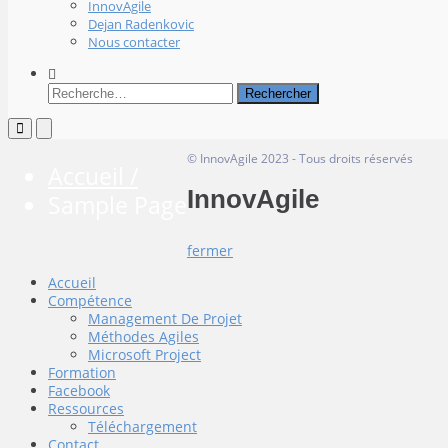
InnovAgile
Dejan Radenkovic
Nous contacter
Afficher
le
Rechercher :
formulaire
de
Menu
Menu
principal
principal
recherche
© InnovAgile 2023 - Tous droits r
pour
pour
Accueil /
mobile
descktop
InnovAgile
Sample Page
fermer
Accueil
Compétence
Management De Projet
Méthodes Agiles
Microsoft Project
Formation
Facebook
Ressources
Téléchargement
Contact