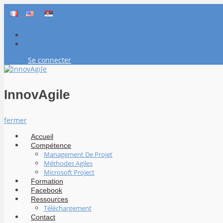
Aller
fr
en
sr
au
contenu
Facebook
LinkedIn
Se connecter
InnovAgile
Formation, conseil et coaching
InnovAgile
fermer
Accueil
Compétence
Management De Projet
Méthodes Agiles
Microsoft Project
Formation
Facebook
Ressources
Téléchargement
Contact